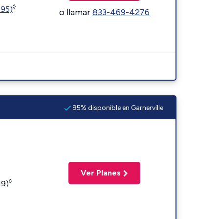
◊
595)
o llamar
833-469-4276
95% disponible en Garnerville
Ver Planes
◊
19)