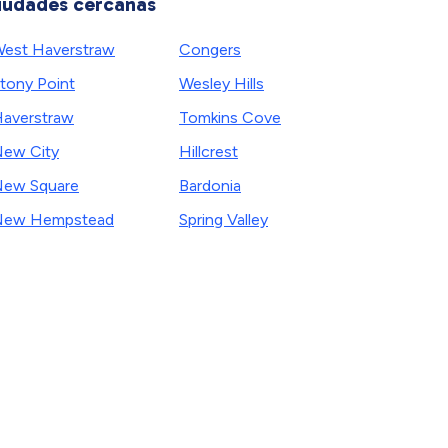
iudades cercanas
est Haverstraw
Congers
tony Point
Wesley Hills
averstraw
Tomkins Cove
ew City
Hillcrest
ew Square
Bardonia
New Hempstead
Spring Valley