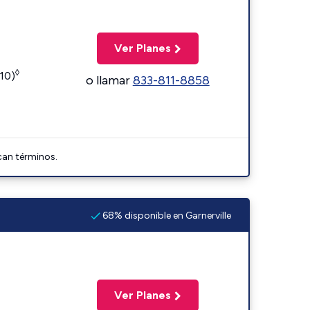
Ver Planes
◊
110)
o llamar
833-811-8858
can términos.
68% disponible en Garnerville
Ver Planes