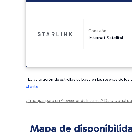
Conexión:
Internet Satelital
◊
La valoración de estrellas se basa en las reseñas de los
cliente
.
¿Trabajas para un Proveedor de Internet?
Da clic aquí
par
Mapa de disponibilid