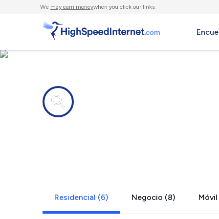
We
may earn money
when you click our links.
Encue
Compañías de Internet en
Garnerville
Residencial (6)
Negocio (8)
Móvil