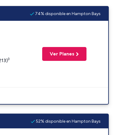
74% disponible en Hampton Bays
Ver Planes
◊
213)
52% disponible en Hampton Bays