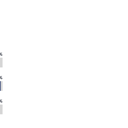
%
%
%