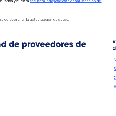
 usuarios y nuestra
encuesta independiente de satisfacción del
a colaborar en la actualización de datos.
ad de proveedores de
V
c
S
S
Q
R