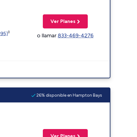
Ver Planes
◊
595)
o llamar
833-469-4276
26% disponible en Hampton Bays
Ver Planes