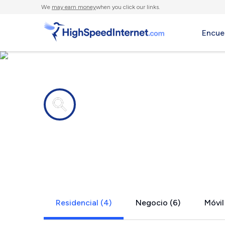
We
may earn money
when you click our links.
Encue
Compañías de Internet en
Hampton Ba
Residencial (4)
Negocio (6)
Móvil