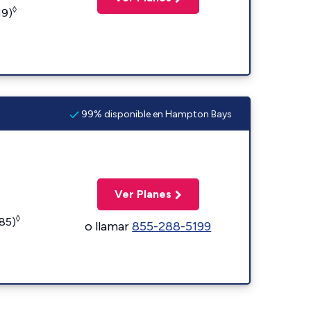
◊
19)
99% disponible en Hampton Bays
Ver Planes
◊
185)
o llamar
855-288-5199