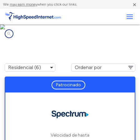
×
We
may earn money
when you click our links.
Negocios
Compañías de Internet en
Spackenkill, NY
Patrocinado
Velocidad de hasta