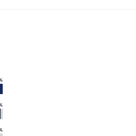
%
%
%