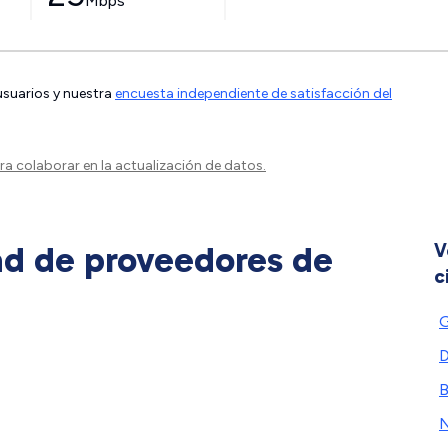
Mbps
 usuarios y nuestra
encuesta independiente de satisfacción del
a colaborar en la actualización de datos.
ad de proveedores de
V
c
G
D
B
N