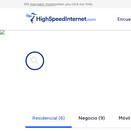
We
may earn money
when you click our links.
Encue
Compañías de Internet en
Cole, OK
Residencial (6)
Negocio (9)
Móvil 