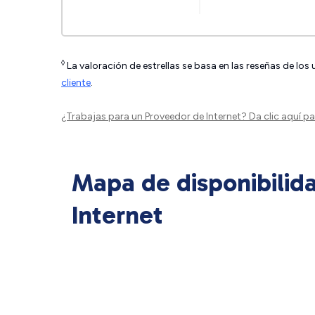
◊
La valoración de estrellas se basa en las reseñas de los
cliente
.
¿Trabajas para un Proveedor de Internet?
Da clic aquí
par
Mapa de disponibilid
Internet