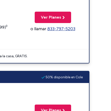
Ver Planes
◊
599)
o llamar
833-797-5203
a la casa, GRATIS.
50% disponible en Cole
Ver Planes