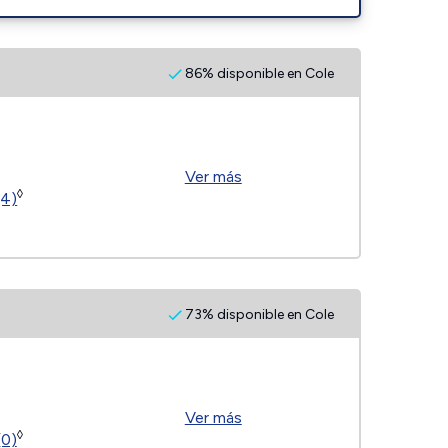
86% disponible en Cole
Ver más
◊
(4)
73% disponible en Cole
Ver más
◊
(0)