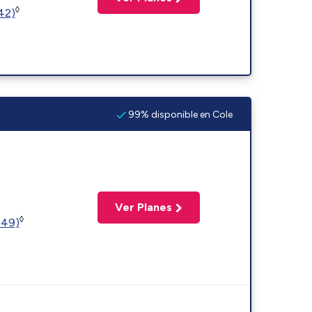
◊
(42)
99% disponible en Cole
Ver Planes
◊
449)