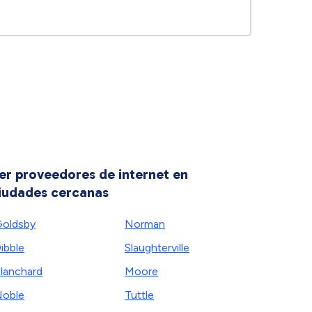
er proveedores de internet en
iudades cercanas
oldsby
Norman
ibble
Slaughterville
lanchard
Moore
oble
Tuttle