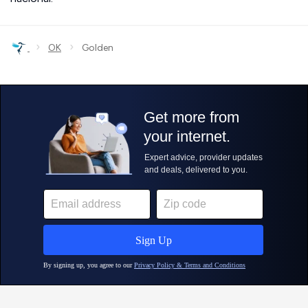
›
›
OK
Golden