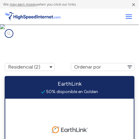
×
We
may earn money
when you click our links.
Negocios
Compañías de Internet en
Golden, OK
EarthLink
50% disponible en Golden