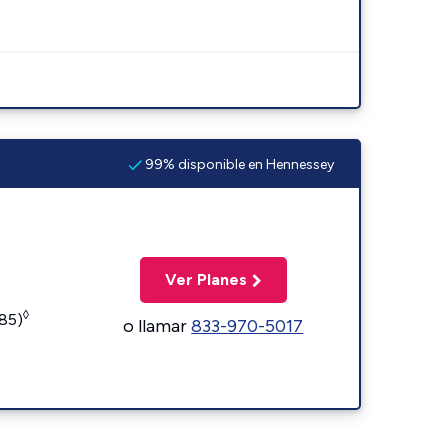
99% disponible en Hennessey
Ver Planes
◊
185)
o llamar
833-970-5017