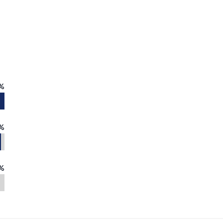
%
%
%