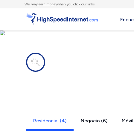
We
may earn money
when you click our links.
Encue
Compañías de Internet en
Hennessey,
Residencial (4)
Negocio (6)
Móvil