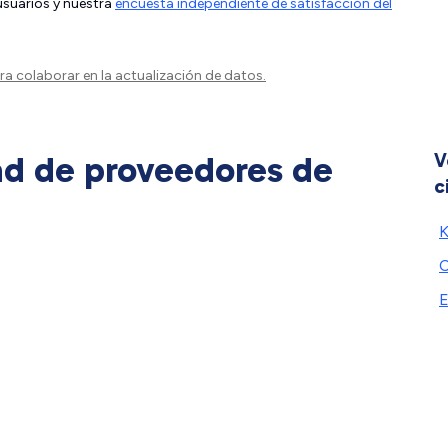
 usuarios y nuestra
encuesta independiente de satisfacción del
a colaborar en la actualización de datos.
ad de proveedores de
V
c
K
C
E