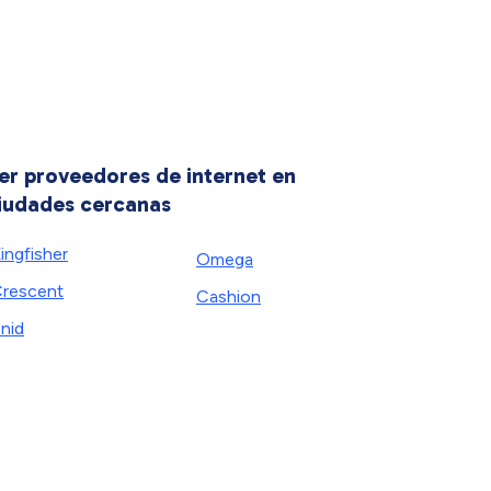
er proveedores de internet en
iudades cercanas
ingfisher
Omega
rescent
Cashion
nid