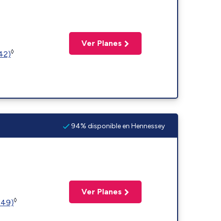
Ver Planes
◊
(42)
94% disponible en Hennessey
Ver Planes
◊
449)