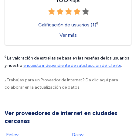
Mbps
◊
Calificación de usuarios (1)
Ver más
◊
La valoración de estrellas se basa en las reseñas de los usuarios
y nuestra
encuesta independiente de satisfacción del cliente
.
¿Trabajas para un Proveedor de Internet?
Da clic aquí
para
colaborar en la actualización de datos.
Ver proveedores de internet en ciudades
cercanas
Finley
Daisy