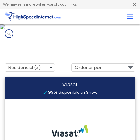
×
We
may earn money
when you click our links.
Negocios
Compañías de Internet en
Snow, OK
Viasat
99% disponible en Snow