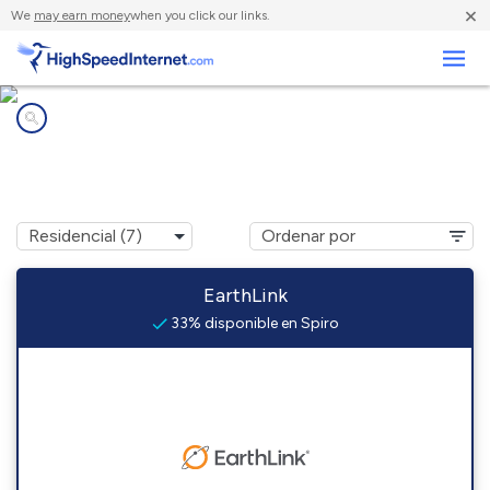
×
We
may earn money
when you click our links.
Negocios
Compañías de Internet en
Spiro, OK
EarthLink
33% disponible en Spiro