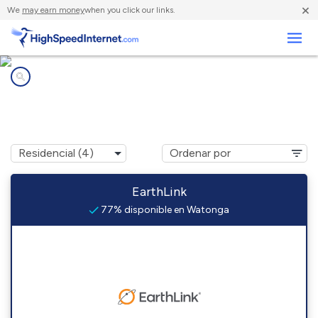
×
We
may earn money
when you click our links.
Negocios
Compañías de Internet en
Watonga, OK
EarthLink
77% disponible en Watonga