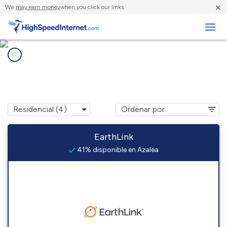
×
We
may earn money
when you click our links.
Negocios
Compañías de Internet en
Azalea, OR
EarthLink
41% disponible en Azalea