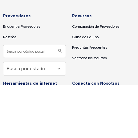
Proveedores
Recursos
Encuentra Proveedores
Comparación de Proveedores
Reseñas
Guías de Equipo
Preguntas Frecuentes
Ver todos los recursos
Herramientas de internet
Conecta con Nosotros
Test Velocidad — Medir Velocidad de
Acerca de Nosotros
Internet
Nuestra Misión
Que Velocidad Necesito
Contáctanos
Apps para prueba de
Prensa
velocidad