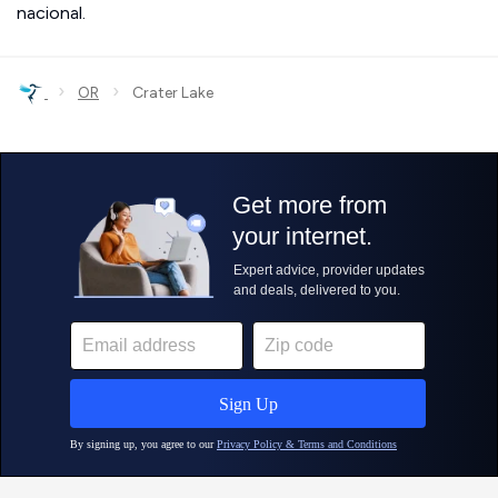
nacional.
›
›
OR
Crater Lake