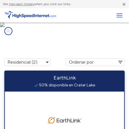
×
We
may earn money
when you click our links.
Negocios
Compañías de Internet en
Crater Lake, OR
EarthLink
50% disponible en Crater Lake