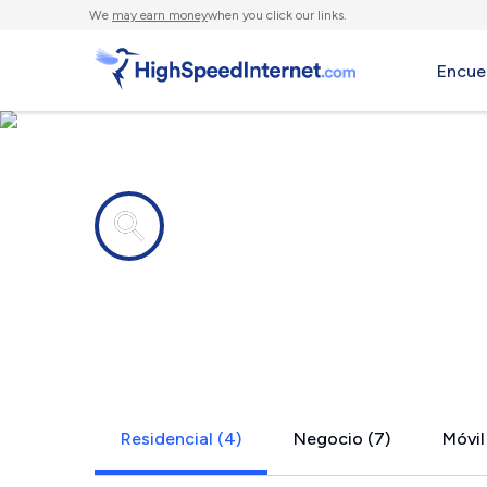
We
may earn money
when you click our links.
Encue
Compañías de Internet en
Sixes, OR
Residencial (4)
Negocio (7)
Móvil