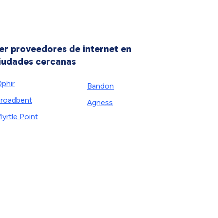
er proveedores de internet en
iudades cercanas
phir
Bandon
roadbent
Agness
yrtle Point