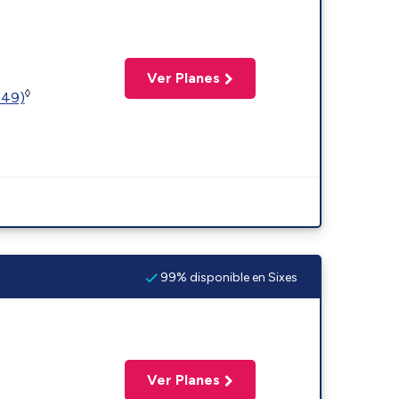
Ver Planes
◊
449)
99% disponible en Sixes
Ver Planes