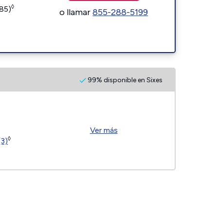
◊
185)
o llamar
855-288-5199
99% disponible en Sixes
Ver más
◊
(3)