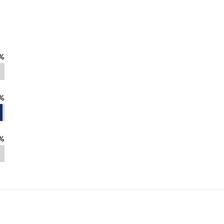
%
%
%