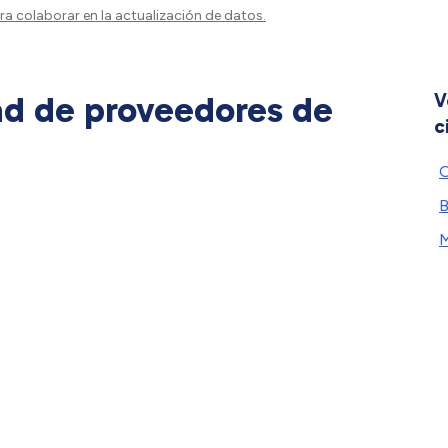
a colaborar en la actualización de datos.
ad de proveedores de
V
c
O
B
M