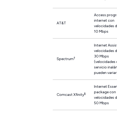
Access prog
internet con
AT&T
velocidades 
10 Mbps
Internet Assi
velocidades 
30 Mbps
†
Spectrum
(velocidades 
servicio inal
pueden variar
Internet Essen
package con
§
Comcast Xfinity
velocidades 
50 Mbps