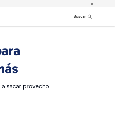
×
Buscar
para
más
 a sacar provecho