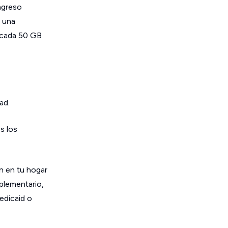
ngreso
e una
r cada 50 GB
ad.
s los
en en tu hogar
plementario,
edicaid o