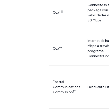
ConnectAssis
package con
†††
Cox
velocidades 
50 Mbps
Internet de h
Mbps a travé
Cox**
programa
Connect2Co
Federal
Communications
Descuento Lif
††
Commission