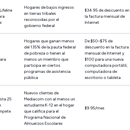
Hogares de bajos ingresos
Lifeline
$34.95 de descuento en
en tierras tribales
ara
la factura mensual de
reconocidas por el
es
Internet
gobierno federal
Hogares que ganan menos
De $50–$75 de
del 135% de la pauta federal
descuento en la factura
de pobreza o tienen al
mensual de Internet y
ara
menos un miembro que
$100 para una nueva
participa en ciertos
computadora portátil,
programas de asistencia
computadora de
pública
escritorio o tableta
Nuevos clientes de
asta 25
Mediacom con al menos un
h
estudiante K-12 en el hogar
$9.95/mes
mpete
que califica para el
Programa Nacional de
Almuerzos Escolares