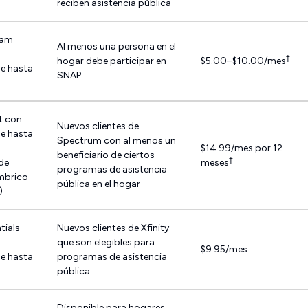
reciben asistencia pública
ram
Al menos una persona en el
†
hogar debe participar en
$5.00–$10.00/mes
de hasta
SNAP
st con
Nuevos clientes de
de hasta
Spectrum con al menos un
$14.99/mes por 12
beneficiario de ciertos
†
de
meses
programas de asistencia
ámbrico
pública en el hogar
)
tials
Nuevos clientes de Xfinity
que son elegibles para
$9.95/mes
de hasta
programas de asistencia
pública
Disponible para hogares