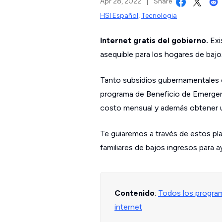
Apr 28, 2022
|
Share
HSI Español
,
Tecnologia
Internet gratis del gobierno.
Exi
asequible para los hogares de bajo
Tanto subsidios gubernamentales 
programa de Beneficio de Emergenc
costo mensual y además obtener 
Te guiaremos a través de estos pl
familiares de bajos ingresos para 
Contenido
:
Todos los progra
internet