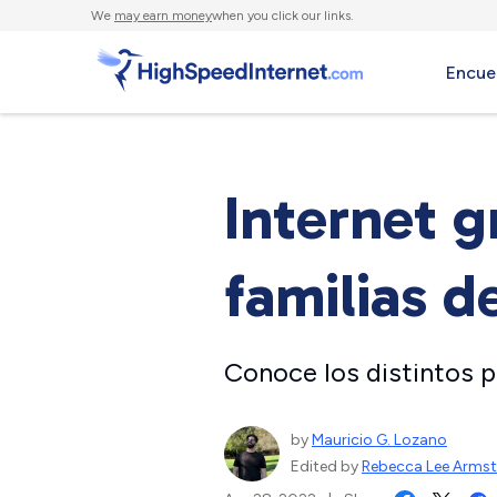
We
may earn money
when you click our links.
Encue
Internet g
familias d
Conoce los distintos 
by
Mauricio G. Lozano
Edited by
Rebecca Lee Arms