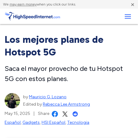
×
We
may earn money
when you click our links.
Negocios
Los mejores planes de
Hotspot 5G
Saca el mayor provecho de tu Hotspot
5G con estos planes.
by
Mauricio G. Lozano
Edited by
Rebecca Lee Armstrong
May 15, 2025
|
Share
Español
,
Gadgets
,
HSI Español
,
Tecnologia