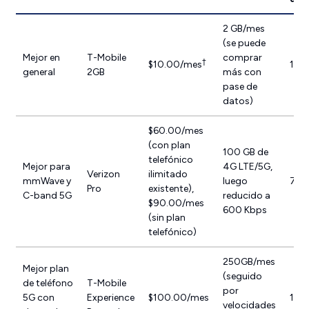
2 GB/mes
(se puede
Mejor en
T-Mobile
comprar
†
$10.00/mes
171
general
2GB
más con
pase de
datos)
$60.00/mes
(con plan
100 GB de
telefónico
Mejor para
4G LTE/5G,
Verizon
ilimitado
mmWave y
luego
72.
Pro
existente),
C-band 5G
reducido a
$90.00/mes
600 Kbps
(sin plan
telefónico)
250GB/mes
Mejor plan
(seguido
de teléfono
T-Mobile
por
5G con
Experience
$100.00/mes
171
velocidades