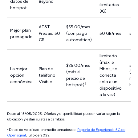
datos de
Beyond
ilimitadas
hotspot
3G)
AT&T
$55.00/mes
Mejor plan
Prepaid 50
(con pago
50 GB/mes
53.
prepagado
GB
automático)
Ilimitado
(máx. 5
$25.00/mes
5 M
La mejor
Plan de
Mbps, se
(más el
(vel
opción
teléfono
conecta
precio del
máx.
económica
Visible
solo a un
†
hotspot)
hot
dispositivo
a la vez)
Datos al 15/05/2025. Ofertas y disponibilidad pueden variar según la
ubicación y están sujetas a cambios.
*Datos de velocidad promedio tomados del
Reporte de Experiencia 5G de
Opensignal
, julio de 2022.