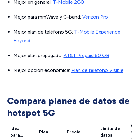
Mejor en general:
T-Mobile 2GB
Mejor para mmWave y C-band:
Verizon Pro
Mejor plan de teléfono 5G:
T-Mobile Experience
Beyond
Mejor plan prepagado:
AT&T Prepaid 50 GB
Mejor opción económica:
Plan de teléfono Visible
Compara planes de datos de
hotspot 5G
Vel
Ideal
Límite de
Plan
Precio
pro
para…
datos
de 