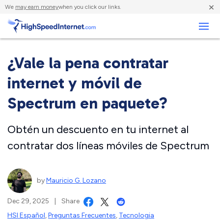
×
We
may earn money
when you click our links.
Negocios
¿Vale la pena contratar
internet y móvil de
Spectrum en paquete?
Obtén un descuento en tu internet al
contratar dos líneas móviles de Spectrum
by
Mauricio G. Lozano
Dec 29, 2025
|
Share
HSI Español
,
Preguntas Frecuentes
,
Tecnologia