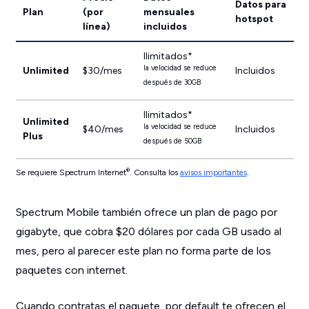
Datos para
Plan
(por
mensuales
hotspot
línea)
incluidos
Ilimitados*
la velocidad se reduce
Unlimited
$30/mes
Incluidos
después de 30GB
Ilimitados*
Unlimited
la velocidad se reduce
$40/mes
Incluidos
Plus
después de 50GB
®
Se requiere Spectrum Internet
. Consulta los
avisos importantes
.
Spectrum Mobile también ofrece un plan de pago por
gigabyte, que cobra $20 dólares por cada GB usado al
mes, pero al parecer este plan no forma parte de los
paquetes con internet.
Cuando contratas el paquete, por default te ofrecen el