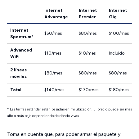
Internet
Internet
Internet
Advantage
Premier
Gig
Internet
$50/mes
$80/mes
$100/mes
Spectrum*
Advanced
$10/mes
$10/mes
Incluido
WiFi
2 líneas
$80/mes
$80/mes
$80/mes
móviles
Total
$140/mes
$170/mes
$180/mes
* Las tarifas estándar están basadas en mi ubicación. El precio puede ser más
alto o más bajo dependiendo de dónde vivas.
Toma en cuenta que, para poder armar el paquete y