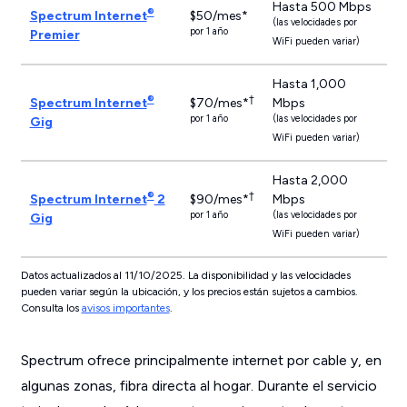
Hasta 500 Mbps
®
Spectrum Internet
$50/mes*
(las velocidades por
por 1 año
Premier
WiFi pueden variar)
Hasta 1,000
®
†
Spectrum Internet
$70/mes*
Mbps
por 1 año
(las velocidades por
Gig
WiFi pueden variar)
Hasta 2,000
®
†
Spectrum Internet
2
$90/mes*
Mbps
por 1 año
(las velocidades por
Gig
WiFi pueden variar)
Datos actualizados al 11/10/2025. La disponibilidad y las velocidades
pueden variar según la ubicación, y los precios están sujetos a cambios.
Consulta los
avisos importantes
.
Spectrum ofrece principalmente internet por cable y, en
algunas zonas, fibra directa al hogar. Durante el servicio