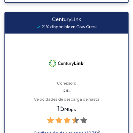
CenturyLink
21% disponible en Cow Creek
Conexión:
DSL
Velocidades de descarga de hasta
15
Mbps
◊