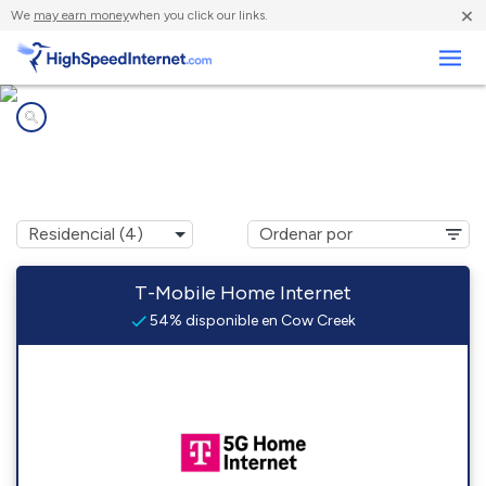
×
We
may earn money
when you click our links.
Negocios
Compañías de Internet en
Cow Creek, SD
T-Mobile Home Internet
54% disponible en Cow Creek