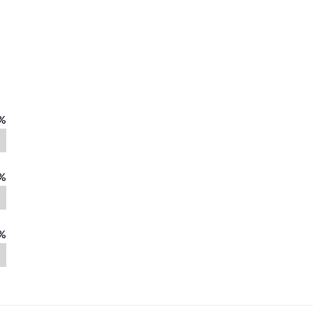
%
%
%