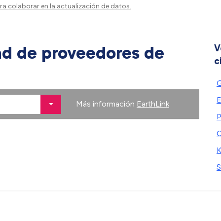
a colaborar en la actualización de datos.
ad de proveedores de
V
c
E
Más información
EarthLink
P
C
K
S