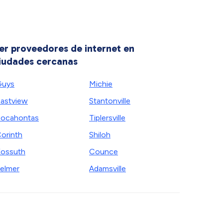
er proveedores de internet en
iudades cercanas
Guys
Michie
astview
Stantonville
ocahontas
Tiplersville
orinth
Shiloh
ossuth
Counce
elmer
Adamsville