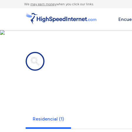
We
may earn money
when you click our links.
Encue
Compañías de Internet en
Chewalla, 
Residencial (1)