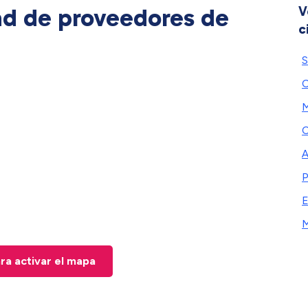
ad de proveedores de
V
c
S
M
A
P
E
M
ara activar el mapa