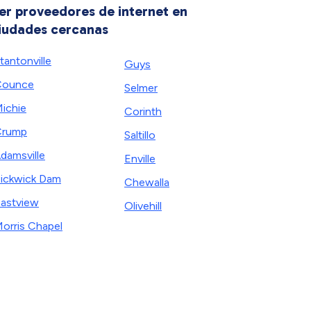
er proveedores de internet en
iudades cercanas
tantonville
Guys
Counce
Selmer
ichie
Corinth
Crump
Saltillo
damsville
Enville
ickwick Dam
Chewalla
astview
Olivehill
orris Chapel