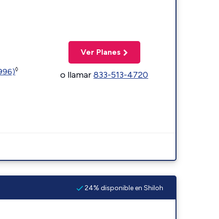
Ver Planes
◊
5996)
o llamar
833-513-4720
24% disponible en Shiloh