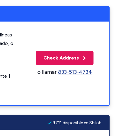
líneas
zado, o
Check Address
o llamar
833-513-4734
nte 1
97% disponible en Shiloh