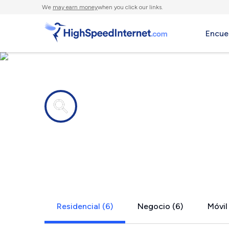
We
may earn money
when you click our links.
Encue
Compañías de Internet en
Shiloh, TN
Residencial (6)
Negocio (6)
Móvil 