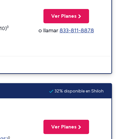
Ver Planes
◊
110)
o llamar
833-811-8878
32% disponible en Shiloh
Ver Planes
◊