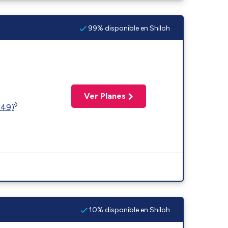
99% disponible en Shiloh
Ver Planes
◊
449)
10% disponible en Shiloh