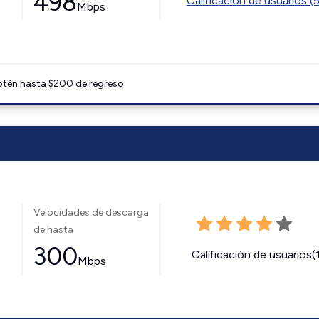
498
Calificación de usuarios (
Mbps
btén hasta $200 de regreso.
Velocidades de descarga
de hasta
300
Calificación de usuarios(
Mbps