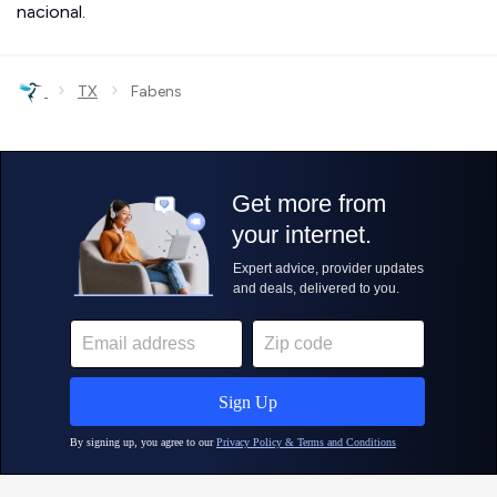
nacional.
›
›
TX
Fabens