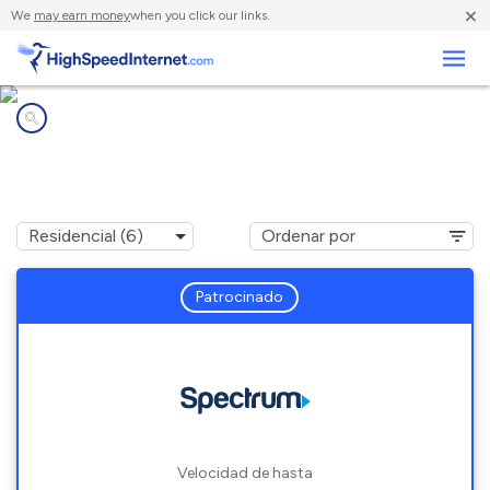
×
We
may earn money
when you click our links.
Negocios
Compañías de Internet en
Fabens, TX
Patrocinado
Velocidad de hasta