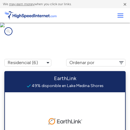
×
We
may earn money
when you click our links.
Negocios
Compañías de Internet en
Lake Medina Shores, TX
EarthLink
49% disponible en Lake Medina Shores