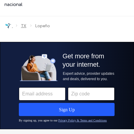
nacional.
›
›
TX
Lopeño