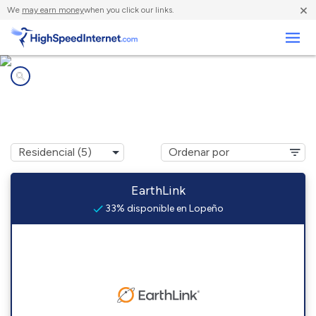
×
We
may earn money
when you click our links.
Negocios
Compañías de Internet en
Lopeño, TX
EarthLink
33% disponible en Lopeño