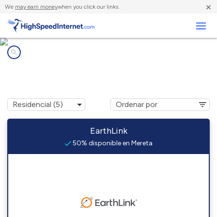
×
We
may earn money
when you click our links.
Negocios
Compañías de Internet en
Mereta, TX
EarthLink
50% disponible en Mereta