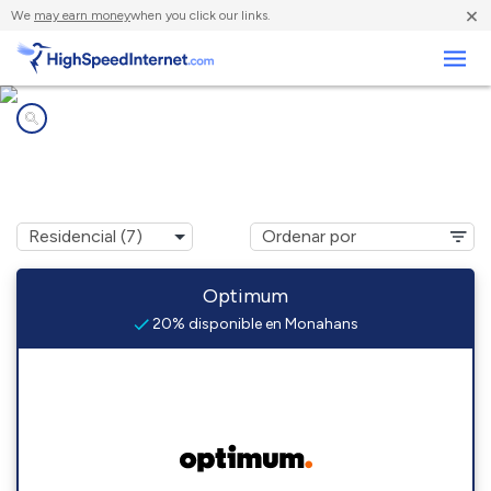
×
We
may earn money
when you click our links.
Negocios
Compañías de Internet en
Monahans, TX
Optimum
20% disponible en Monahans