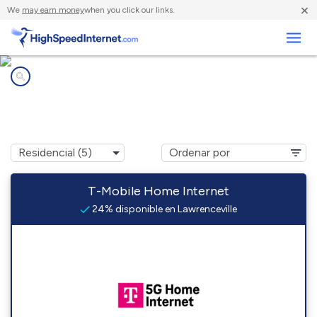
×
We
may earn money
when you click our links.
Negocios
Compañías de Internet en
Lawrenceville, VA
T-Mobile Home Internet
24% disponible en Lawrenceville