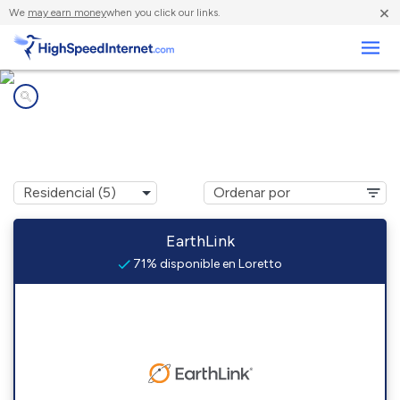
×
We
may earn money
when you click our links.
Negocios
Compañías de Internet en
Loretto, VA
EarthLink
71% disponible en Loretto