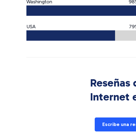
Washington
98
USA
79
Reseñas d
Internet
Escribe una r