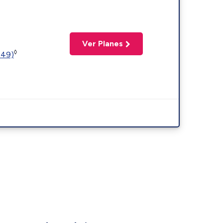
Ver Planes
◊
449)