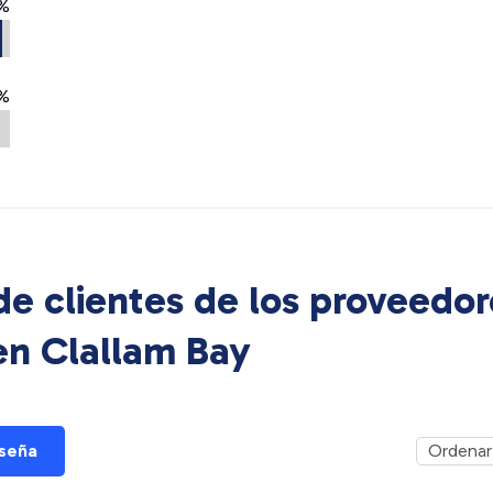
%
%
e clientes de los proveedor
 en
Clallam Bay
eseña