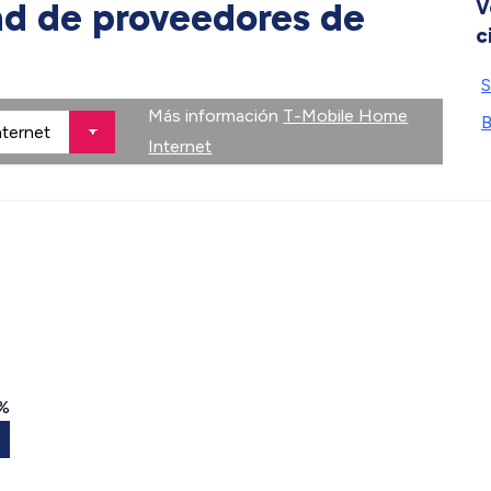
ad de proveedores de
V
c
S
Más información
T-Mobile Home
B
Internet
%