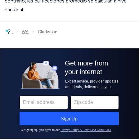
contrario, las calificaciones promedio se calculan a nivel
nacional.
›
›
WA
Clarkston