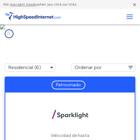
×
We
may earn money
when you click our links.
Negocios
Compañías de Internet en
Clarkston, WA
Patrocinado
Velocidad de hasta