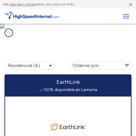
×
We
may earn money
when you click our links.
Negocios
Compañías de Internet en
Lamona, WA
EarthLink
50% disponible en Lamona