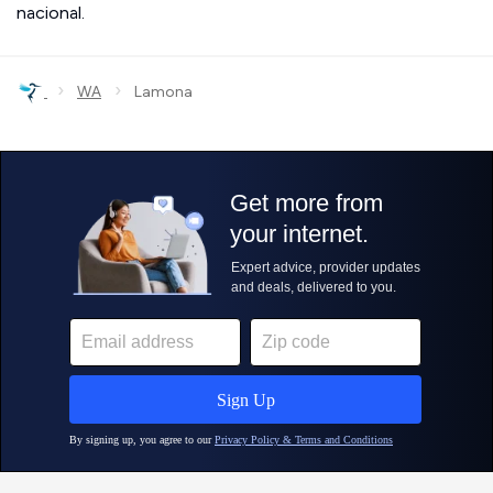
nacional.
›
›
WA
Lamona