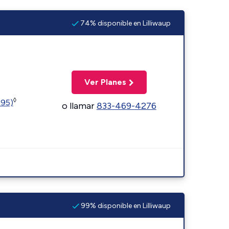
74% disponible en Lilliwaup
Ver Planes
◊
595)
o llamar
833-469-4276
99% disponible en Lilliwaup