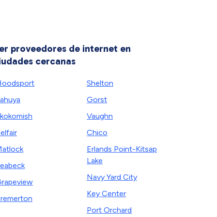
er proveedores de internet en
iudades cercanas
oodsport
Shelton
ahuya
Gorst
kokomish
Vaughn
elfair
Chico
atlock
Erlands Point-Kitsap
Lake
eabeck
Navy Yard City
rapeview
Key Center
remerton
Port Orchard