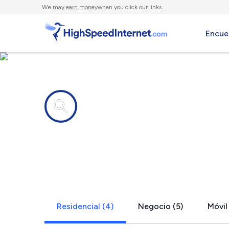
We
may earn money
when you click our links.
Encue
Compañías de Internet en
Lilliwaup, 
Residencial (4)
Negocio (5)
Móvil 