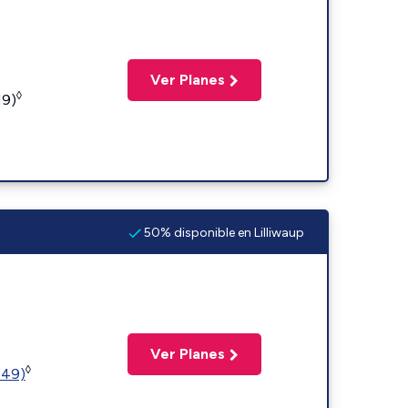
Ver Planes
◊
19)
50% disponible en Lilliwaup
Ver Planes
◊
449)