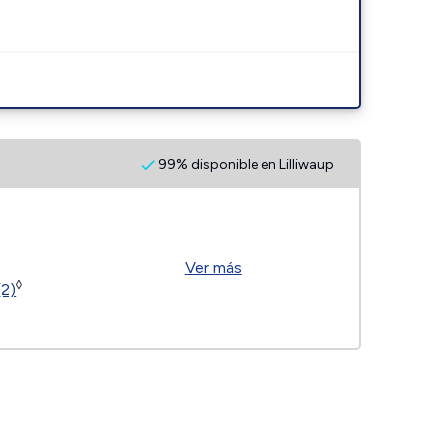
99% disponible en Lilliwaup
Ver más
◊
(2)