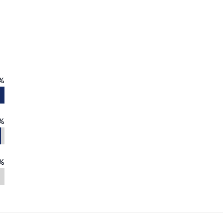
%
%
%