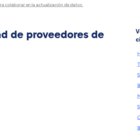
a colaborar en la actualización de datos.
ad de proveedores de
V
c
H
T
S
B
M
S
G
B