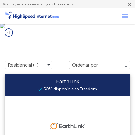
×
We
may earn money
when you click our links.
Negocios
Compañías de Internet en
Freedom, WI
EarthLink
50% disponible en Freedom