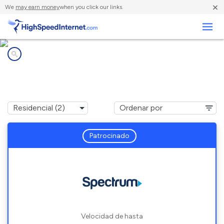
×
We
may earn money
when you click our links.
Negocios
Compañías de Internet en
Jackson, WI
Patrocinado
Velocidad de hasta