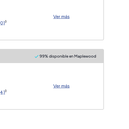
Ver más
◊
(0)
99% disponible en Maplewood
Ver más
◊
(4)