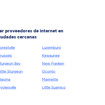
er proveedores de internet en
iudades cercanas
orestville
Luxemburg
russels
Kewaunee
turgeon Bay
New Franken
ittle Sturgeon
Oconto
lgoma
Marinette
yckesville
Little Suamico