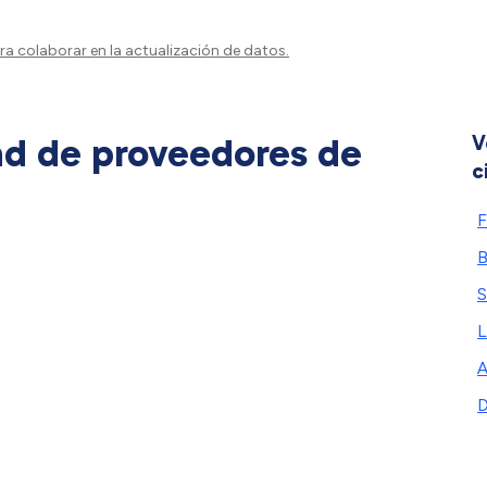
a colaborar en la actualización de datos.
ad de proveedores de
V
c
F
B
S
L
A
D