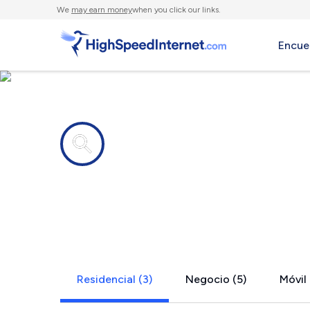
We
may earn money
when you click our links.
Encue
Compañías de Internet en
Maplewood
Residencial (3)
Negocio (5)
Móvil 