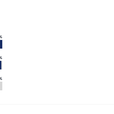
%
%
%