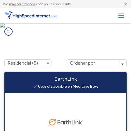
×
We
may earn money
when you click our links.
Negocios
Compañías de Internet en
Medicine Bow, WY
EarthLink
66% disponible en Medicine Bow