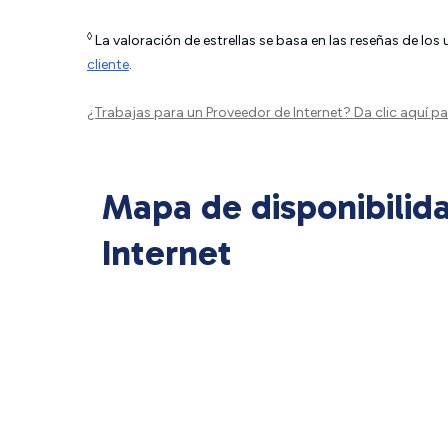
◊
La valoración de estrellas se basa en las reseñas de los
cliente
.
¿Trabajas para un Proveedor de Internet?
Da clic aquí
par
Mapa de disponibilid
Internet