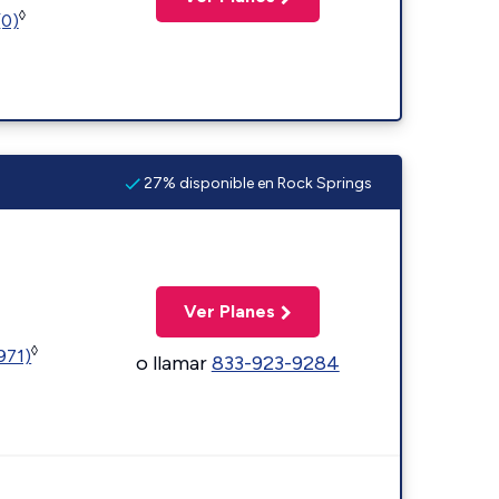
◊
(0)
27% disponible en Rock Springs
Ver Planes
◊
1971)
o llamar
833-923-9284