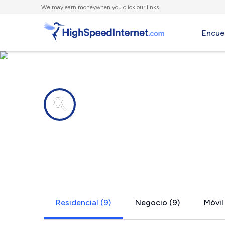
We
may earn money
when you click our links.
Encue
Compañías de Internet en
Rock Sprin
Residencial (9)
Negocio (9)
Móvil 