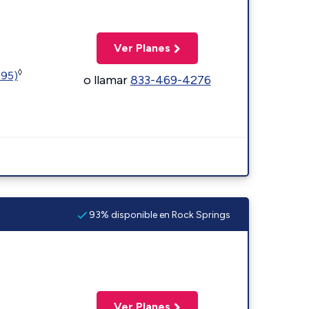
Ver Planes
◊
595)
o llamar
833-469-4276
93% disponible en Rock Springs
Ver Planes