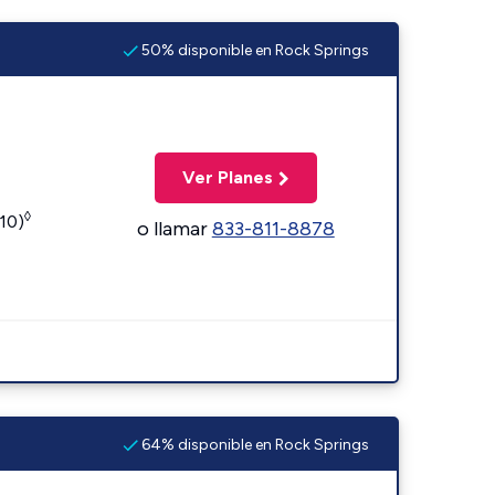
50% disponible en Rock Springs
Ver Planes
◊
110)
o llamar
833-811-8878
64% disponible en Rock Springs