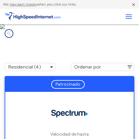
×
We
may earn money
when you click our links.
Negocios
Compañías de Internet en
Buhl, AL
Patrocinado
Velocidad de hasta