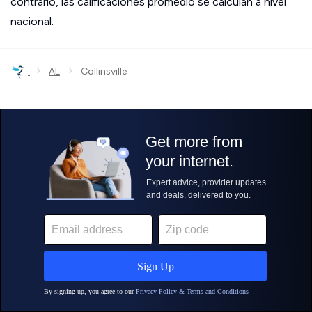
contrario, las calificaciones promedio se calculan a nivel
nacional.
›
›
AL
Collinsville