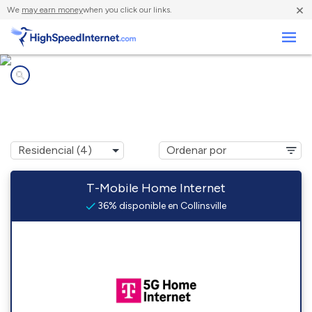
×
We
may earn money
when you click our links.
Negocios
Compañías de Internet en
Collinsville, AL
T-Mobile Home Internet
36% disponible en Collinsville