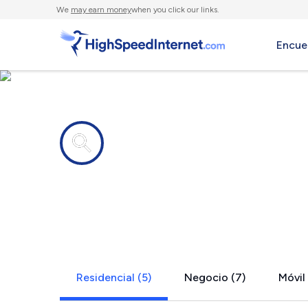
We
may earn money
when you click our links.
Encue
Compañías de Internet en
Lookout Mo
Residencial (5)
Negocio (7)
Móvil 