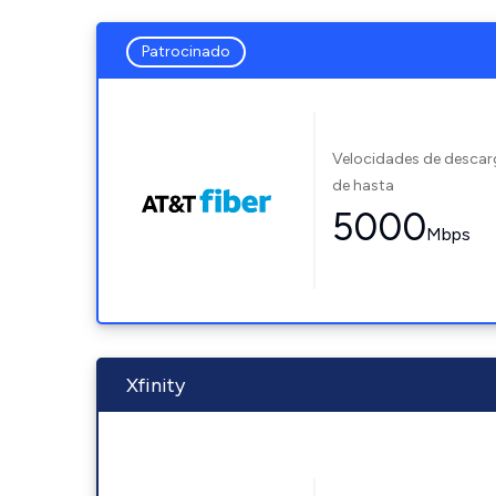
Patrocinado
Velocidades de desca
de hasta
5000
Mbps
Xfinity