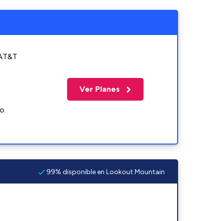
 AT&T
Ver Planes
o.
99% disponible en Lookout Mountain