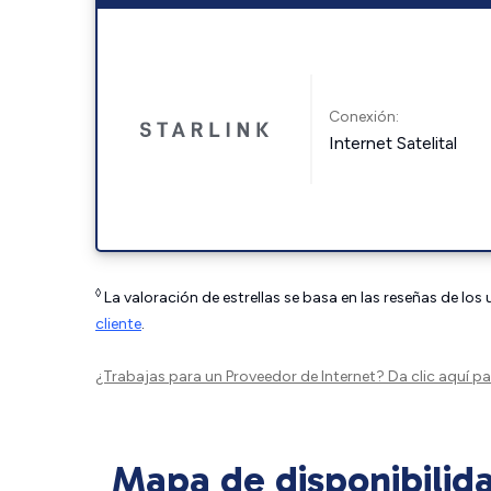
Conexión:
Internet Satelital
◊
La valoración de estrellas se basa en las reseñas de los
cliente
.
¿Trabajas para un Proveedor de Internet?
Da clic aquí
par
Mapa de disponibilid