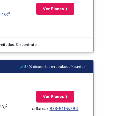
Ver Planes
◊
2440)
imitados. Sin contrato.
54% disponible en Lookout Mountain
Ver Planes
◊
110)
o llamar
833-811-8784