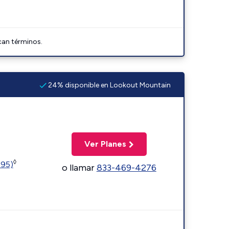
can términos.
24% disponible en Lookout Mountain
Ver Planes
◊
595)
o llamar
833-469-4276