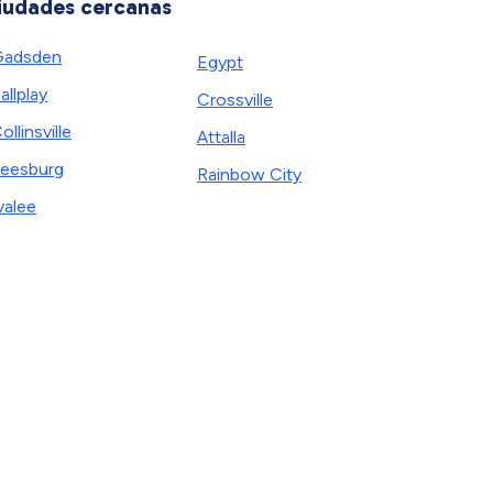
iudades cercanas
Gadsden
Egypt
allplay
Crossville
ollinsville
Attalla
eesburg
Rainbow City
valee