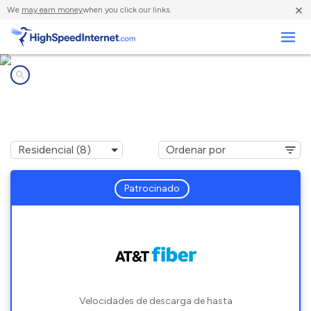
×
We
may earn money
when you click our links.
Negocios
Compañías de Internet en
Attalla, AL
Patrocinado
Velocidades de descarga de hasta