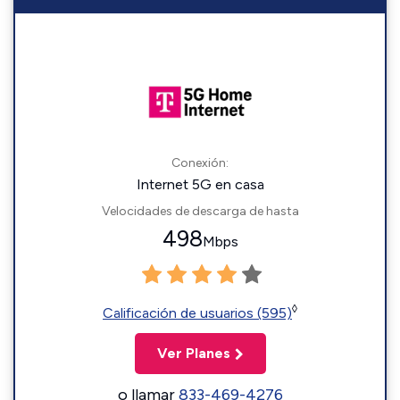
Conexión:
Internet 5G en casa
Velocidades de descarga de hasta
498
Mbps
◊
Calificación de usuarios (595)
Ver Planes
o llamar
833-469-4276