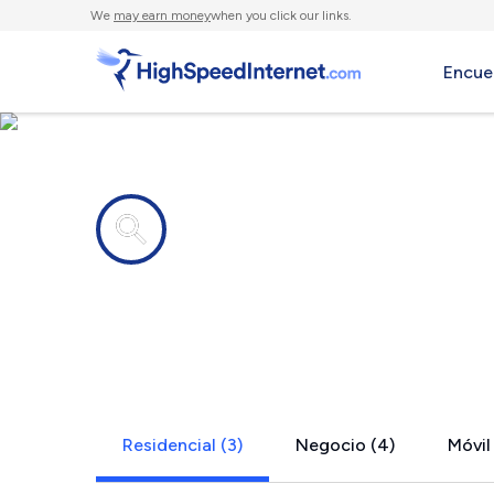
We
may earn money
when you click our links.
Encue
Compañías de Internet en
Pittsview, 
Residencial (3)
Negocio (4)
Móvil 