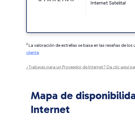
Internet Satelital
◊
La valoración de estrellas se basa en las reseñas de los
cliente
.
¿Trabajas para un Proveedor de Internet?
Da clic aquí
par
Mapa de disponibilid
Internet