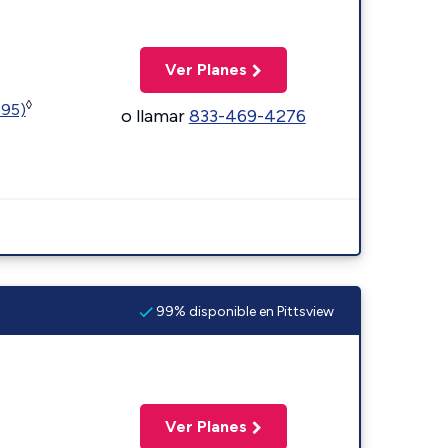
Ver Planes
◊
595)
o llamar
833-469-4276
99% disponible en Pittsview
Ver Planes