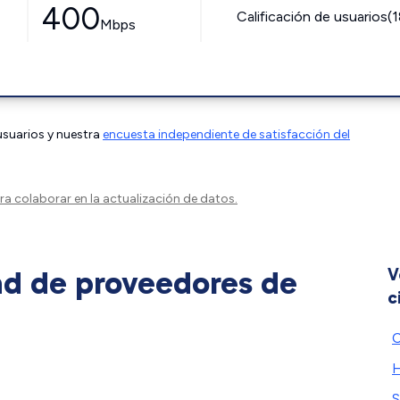
400
Calificación de usuarios(
Mbps
 usuarios y nuestra
encuesta independiente de satisfacción del
a colaborar en la actualización de datos.
ad de proveedores de
V
c
C
H
S