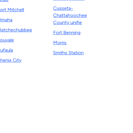
Cusseta-
ort Mitchell
Chattahoochee
Omaha
County unifie
atchechubbee
Fort Benning
ouvale
Morris
ufaula
Smiths Station
henix City