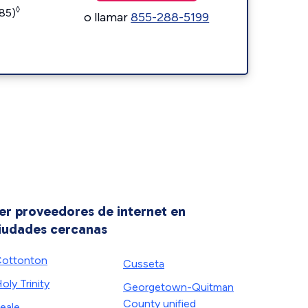
◊
185)
o llamar
855-288-5199
er proveedores de internet en
iudades cercanas
ottonton
Cusseta
oly Trinity
Georgetown-Quitman
County unified
eale