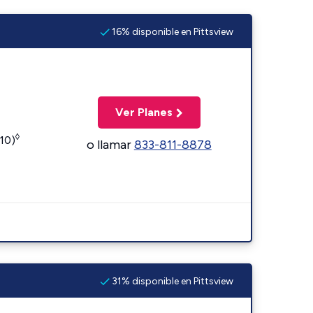
16% disponible en Pittsview
Ver Planes
◊
110)
o llamar
833-811-8878
31% disponible en Pittsview