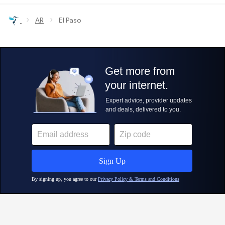
›
›
AR
El Paso