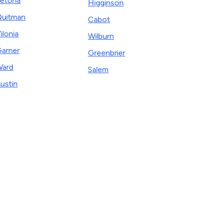
etona
Higginson
uitman
Cabot
ilonia
Wilburn
arner
Greenbrier
ard
Salem
ustin