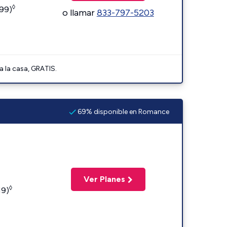
◊
599)
o llamar
833-797-5203
a la casa, GRATIS.
69% disponible en Romance
Ver Planes
◊
19)