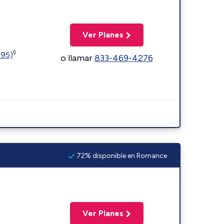
Ver Planes
◊
595)
o llamar
833-469-4276
72% disponible en Romance
Ver Planes