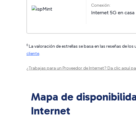
Conexión:
Internet 5G en casa
◊
La valoración de estrellas se basa en las reseñas de los
cliente
.
¿Trabajas para un Proveedor de Internet?
Da clic aquí
par
Mapa de disponibilid
Internet