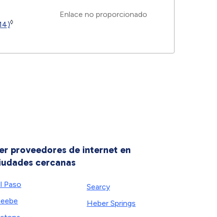
Enlace no proporcionado
◊
14)
er proveedores de internet en
iudades cercanas
l Paso
Searcy
Beebe
Heber Springs