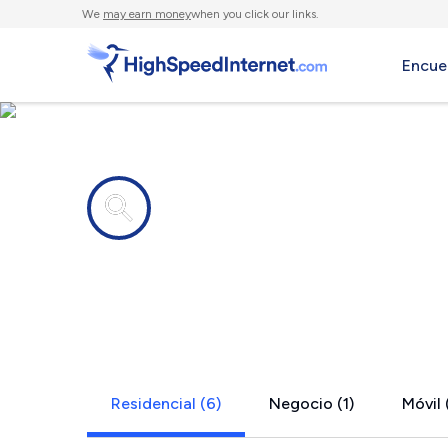
We
may earn money
when you click our links.
Encue
Compañías de Internet en
Romance, 
Residencial (6)
Negocio (1)
Móvil 