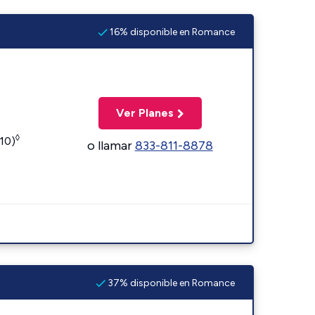
16% disponible en Romance
Ver Planes
◊
110)
o llamar
833-811-8878
37% disponible en Romance