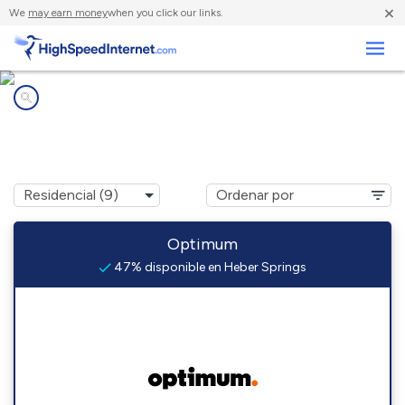
×
We
may earn money
when you click our links.
Negocios
Compañías de Internet en
Heber Springs, AR
Optimum
47% disponible en Heber Springs