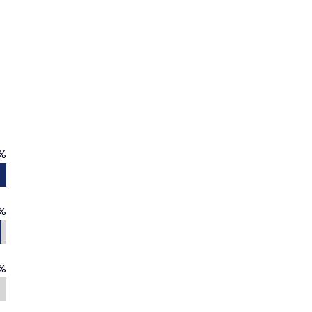
%
%
%