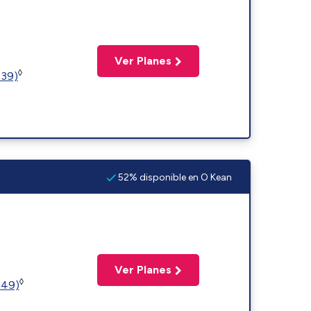
Ver Planes
◊
239)
52% disponible en O Kean
Ver Planes
◊
449)