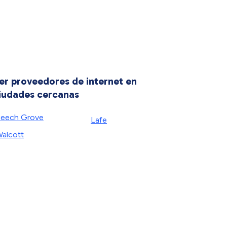
er proveedores de internet en
iudades cercanas
eech Grove
Lafe
alcott