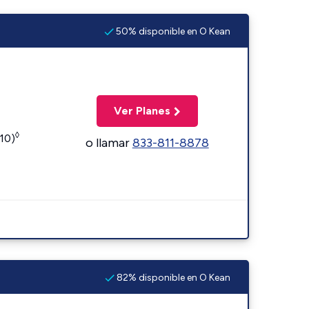
50% disponible en O Kean
Ver Planes
◊
110)
o llamar
833-811-8878
82% disponible en O Kean