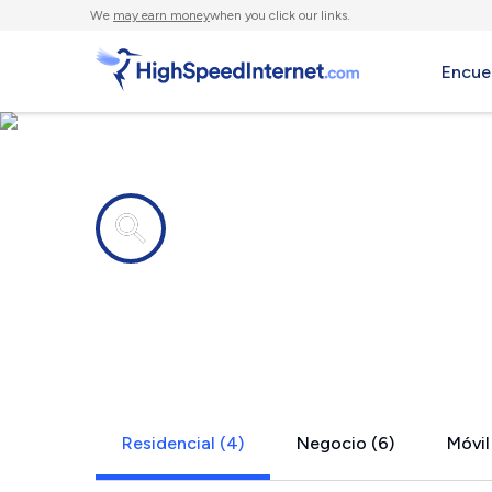
We
may earn money
when you click our links.
Encue
Compañías de Internet en
O Kean, AR
Residencial (4)
Negocio (6)
Móvil