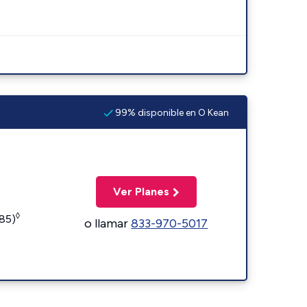
99% disponible en O Kean
Ver Planes
◊
185)
o llamar
833-970-5017