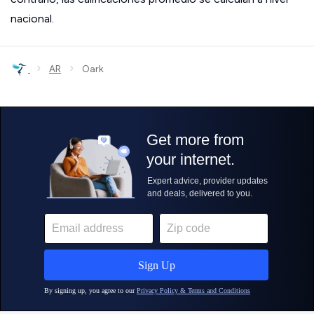
nacional.
›
›
AR
Oark