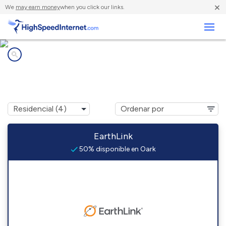
×
We
may earn money
when you click our links.
Negocios
Compañías de Internet en
Oark, AR
EarthLink
50% disponible en Oark