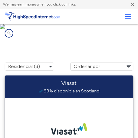
×
We
may earn money
when you click our links.
Negocios
Compañías de Internet en
Scotland, AR
Viasat
99% disponible en Scotland