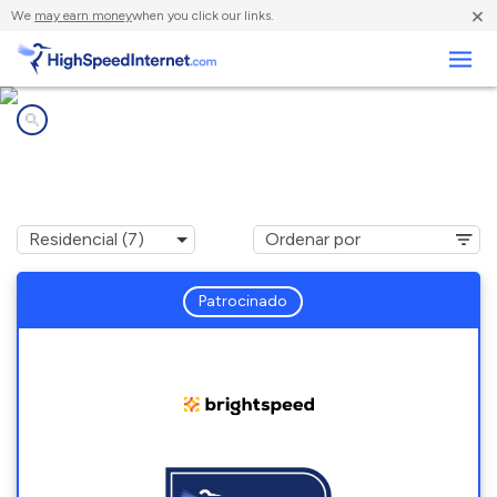
×
We
may earn money
when you click our links.
Negocios
Compañías de Internet en
Star City, AR
Patrocinado