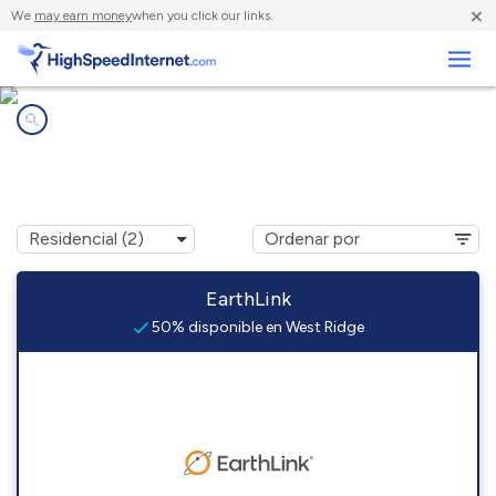
×
We
may earn money
when you click our links.
Negocios
Compañías de Internet en
West Ridge, AR
EarthLink
50% disponible en West Ridge