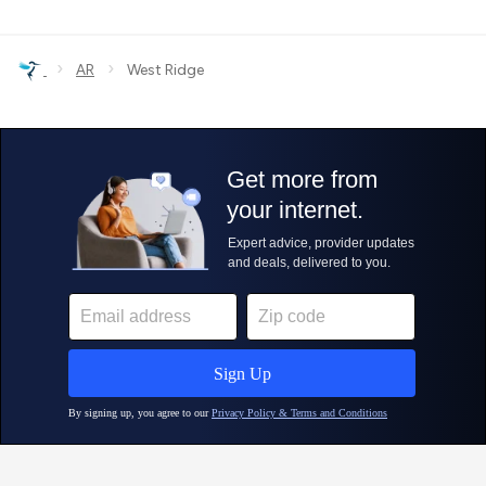
›
›
AR
West Ridge