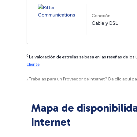
Conexión:
Cable y DSL
◊
La valoración de estrellas se basa en las reseñas de los
cliente
.
¿Trabajas para un Proveedor de Internet?
Da clic aquí
par
Mapa de disponibilid
Internet