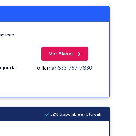
aplican
Ver Planes
o llamar
833-797-7830
ejora la
32% disponible en Etowah