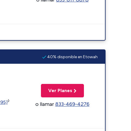
40% disponible en Etowah
Ver Planes
◊
595)
o llamar
833-469-4276