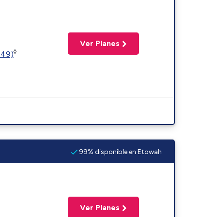
Ver Planes
◊
449)
99% disponible en Etowah
Ver Planes