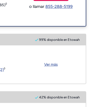
◊
185)
o llamar
855-288-5199
99% disponible en Etowah
Ver más
◊
(2)
42% disponible en Etowah