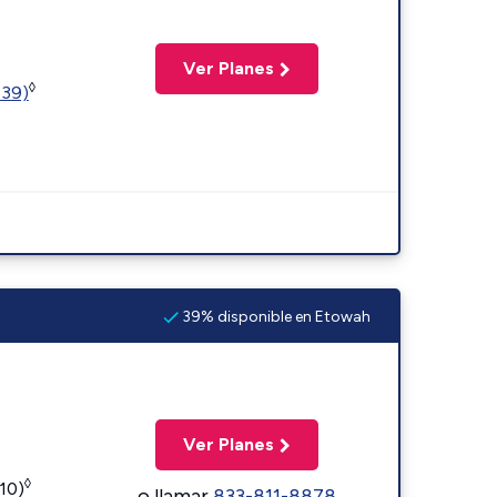
Ver Planes
◊
239)
39% disponible en Etowah
Ver Planes
◊
110)
o llamar
833-811-8878