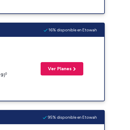
16% disponible en Etowah
Ver Planes
◊
19)
95% disponible en Etowah