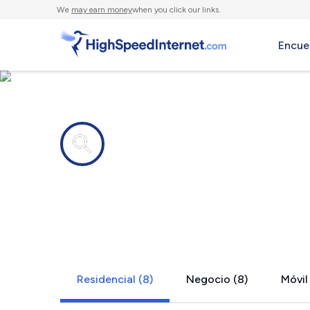
We
may earn money
when you click our links.
Encue
Compañías de Internet en
Etowah, AR
Residencial (8)
Negocio (8)
Móvil 