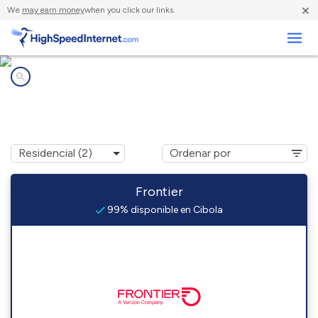
×
We
may earn money
when you click our links.
Negocios
Compañías de Internet en
Cibola, AZ
Frontier
99% disponible en Cibola