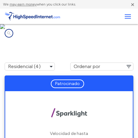
×
We
may earn money
when you click our links.
Negocios
Compañías de Internet en
Overgaard, AZ
Patrocinado
Velocidad de hasta